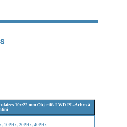
és
culaires 10x/22 mm Objectifs LWD PL-Achro à
infini
x, 10PHx, 20PHx, 40PHx