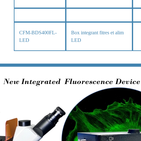
CFM-BDS400FL-
Box integrant fitres et alim
LED
LED